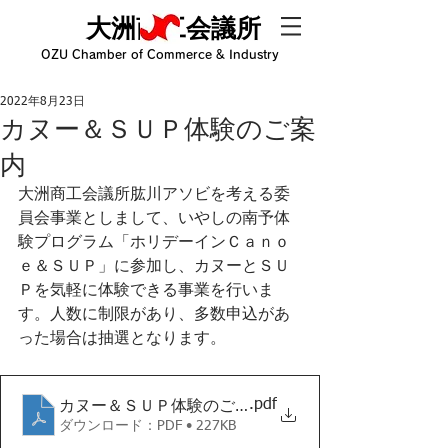
大洲商工会議所
OZU Chamber of Commerce & Industry
2022年8月23日
カヌー＆ＳＵＰ体験のご案
内
大洲商工会議所肱川アソビを考える委
員会事業としまして、いやしの南予体
験プログラム「ホリデーインＣａｎｏ
ｅ＆ＳＵＰ」に参加し、カヌーとＳＵ
Ｐを気軽に体験できる事業を行いま
す。人数に制限があり、多数申込があ
った場合は抽選となります。
.pdf
カヌー＆ＳＵＰ体験のご案内
ダウンロード：PDF • 227KB