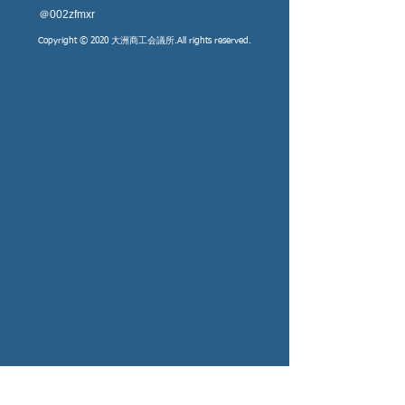
​＠002zfmxr
Copyright © 2020 大洲商工会議所.All rights reserved.