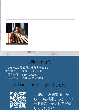
商工会議所が取り扱っている共済
へ！
​共済制度
​お問い合わせ先
〒795-0012 愛媛県大洲市大洲694-1
​電話番号 0893－24－4111
（受付時間 8:30～17:15）
ファックス 0893－23－3774
公式LINEアカウントが出来ました
LINEの「友達追加」か
ら、IDを検索するか
​QRコ
ードをスキャンして登録
してください