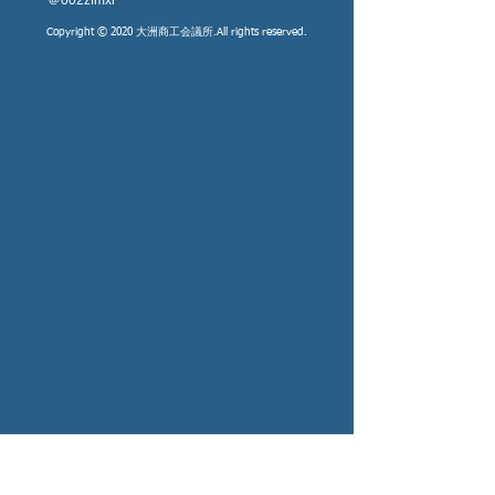
​＠002zfmxr
Copyright © 2020 大洲商工会議所.All rights reserved.