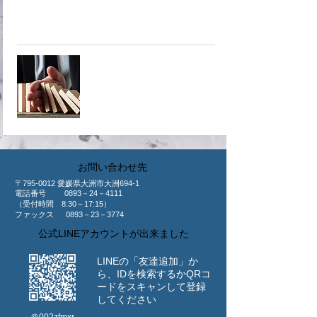
商工会議所が取り扱っている共済
へ！
​共済制度
​お問い合わせ先
〒795-0012 愛媛県大洲市大洲694-1
​電話番号 0893－24－4111
（受付時間 8:30～17:15）
ファックス 0893－23－3774
公式LINEアカウントが出来ました
LINEの「友達追加」か
ら、IDを検索するか
​QRコ
ードをスキャンして登録
してください