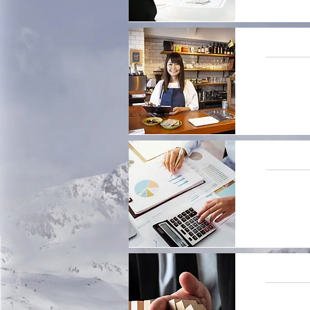
大洲で事
入会しな
創業支援
経営支援
不確実・
議所が取