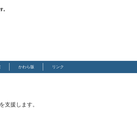
す。
館
かわら版
リンク
を支援します。