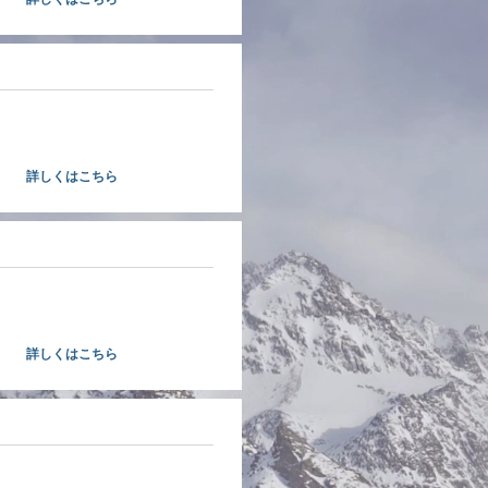
​入会案内
業をされている経営者様募集！
きゃ損ですよ！！
詳しくはこちら
経営支援
、経営支援、金融支援など各種
についてご案内しています。
詳しくはこちら
​共済制度
不安定な時代だからこそ商工会
り扱っている共済へ！