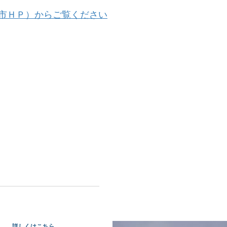
市ＨＰ）からご覧ください
オンデマンド相談
会議所情報文化部会専門サービ
者が相談にのります。
詳しくはこちら