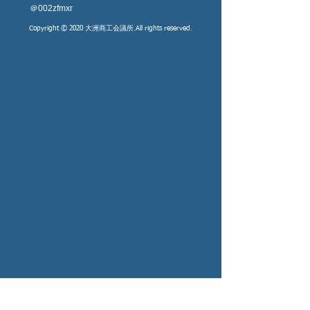
​＠002zfmxr
Copyright © 2020 大洲商工会議所.All rights reserved.