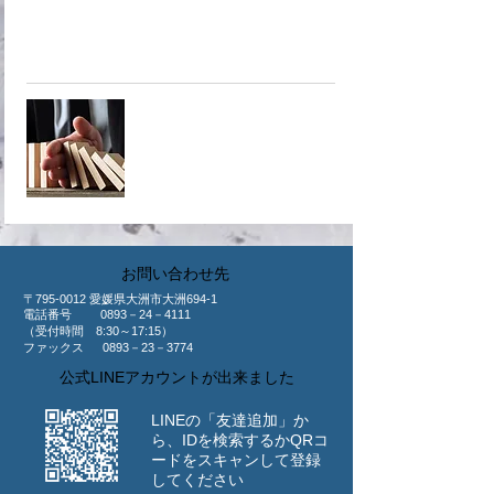
商工会議所が取り扱っている共済
へ！
​共済制度
​お問い合わせ先
〒795-0012 愛媛県大洲市大洲694-1
​電話番号 0893－24－4111
（受付時間 8:30～17:15）
ファックス 0893－23－3774
公式LINEアカウントが出来ました
LINEの「友達追加」か
ら、IDを検索するか
​QRコ
ードをスキャンして登録
してください