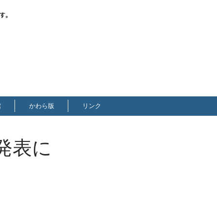
す。
館
かわら版
リンク
発表に