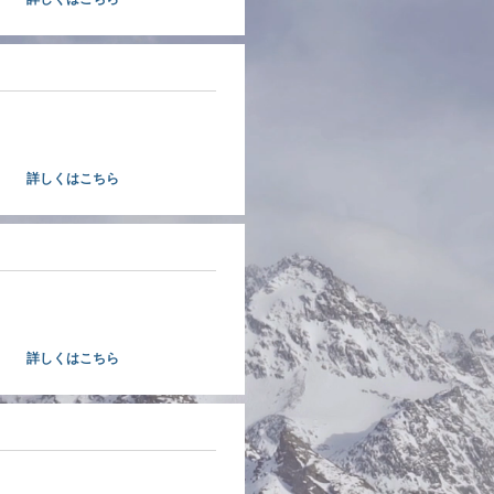
​入会案内
業をされている経営者様募集！
きゃ損ですよ！！
詳しくはこちら
経営支援
、経営支援、金融支援など各種
についてご案内しています。
詳しくはこちら
​共済制度
不安定な時代だからこそ商工会
り扱っている共済へ！