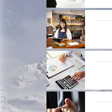
大洲で事
入会しな
創業支援
経営支援
不確実・
議所が取