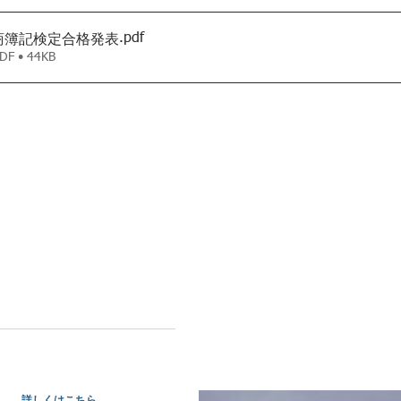
.pdf
商簿記検定合格発表
 • 44KB
オンデマンド相談
会議所情報文化部会専門サービ
者が相談にのります。
詳しくはこちら