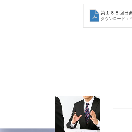
第１６８回日
ダウンロード：PDF
大洲商工
ス業事業