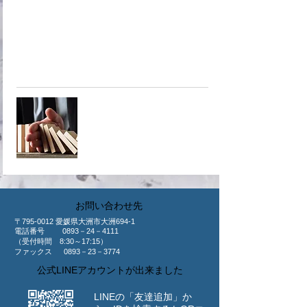
不確実・不安定な時代だからこそ
商工会議所が取り扱っている共済
へ！
​共済制度
​お問い合わせ先
〒795-0012 愛媛県大洲市大洲694-1
​電話番号 0893－24－4111
（受付時間 8:30～17:15）
ファックス 0893－23－3774
公式LINEアカウントが出来ました
LINEの「友達追加」か