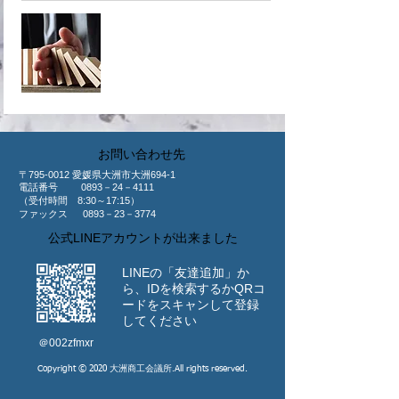
​共済制度
​お問い合わせ先
〒795-0012 愛媛県大洲市大洲694-1
​電話番号 0893－24－4111
（受付時間 8:30～17:15）
ファックス 0893－23－3774
公式LINEアカウントが出来ました
LINEの「友達追加」か
ら、IDを検索するか
​QRコ
ードをスキャンして登録
してください
​＠002zfmxr
Copyright © 2020 大洲商工会議所.All rights reserved.